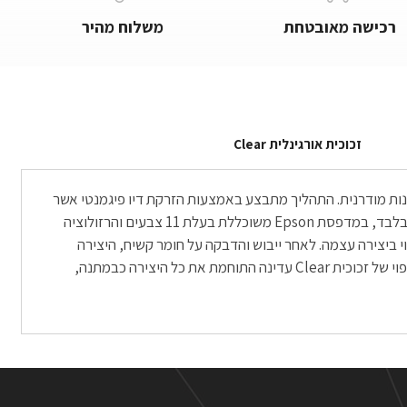
רכישה מאובטחת
משלוח מהיר
זכוכית אורגינלית Clear
אמנות מודרנית. התהליך מתבצע באמצעות הזרקת דיו פיגמנטי אשר
נותן תוצאות מדויקות מכל חומר הדפסה אחר, מאחר ולשם כך הוא נוצר. ההדפסה מתבצעת בסטודיו המתמחה בהדפסה על נייר צילום מקצועי בלבד, במדפסת Epson משוכללת בעלת 11 צבעים והרזולוציה
תאם: היא לא פחות ממהממת. ההדפסה מתבצעת על נייר Fine Art או על ניירות Photo מקצועיים, תלוי ביצירה עצמה. לאחר ייבוש והדבקה על חומר קשיח, היצירה
נעטפת בפספרטו אמנותי של בין 3-5 סנטימטרים, תלוי בגודל ההדפסה שהוזמנה. משם היצירה מקבלת תיחום של מסגרת עץ שחורה ולבסוף חיפוי של זכוכית Clear עדינה התוחמת את כל היצירה כבמתנה,