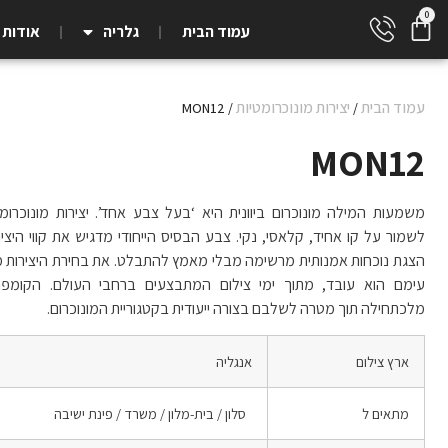
עמוד הבית
גלריה
אודות
עמוד הבית
יצירות מונוכרומטיות
/ MON12
/
MON12
משמעות המילה מונוכרום ביוונית היא ‘בעל צבע אחד’. יצירות מונוכרו
לשמור על קו אחיד, קלאסי, נקי. צבע הבסיס הייחודי מדגיש את קווי היצי
הצגת נוכחות אמנותית מרשימה מבלי מאמץ להתבלט. את בחירת היצירות 
עימם הוא עובד, מתוך ימי צילום המתבצעים ברחבי העולם. הקומפוזי
מלכתחילה תוך מטרה לשלבם בצורה ייעודית בקטגוריית המונוכרום.
ארץ צילום
אנגליה
מתאים ל
סלון / בית-מלון / משרד / פינת ישיבה