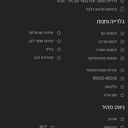
גלריית האמן - אברבנאל 60, תל - אביב
בתיאום מראש בלבד
גלרייה וחנות
יצירות ישראליות
תמונות נוף
יצירות שחור לבן
דומם אורבני
צילור
תמונות אווירה
מהדורת זהב
אומנות ואבסטרקט
יצירות מונוכרומטיות
MIXED MEDIA
פלנטות
פופ ארט
ניווט מהיר
אודות
דוגמאות
NFT