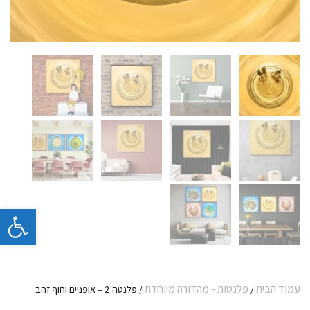
פתח 
עמוד הבית
פלנטות - מהדורה מיוחדת
/
/ פלנטה 2 – אופניים וחוף זהב