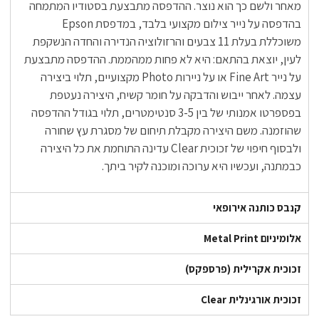
מאחר ולשם כך הוא נוצר. ההדפסה מתבצעת בסטודיו המתמחה
בהדפסה על נייר צילום מקצועי בלבד, במדפסת Epson
משוכללת בעלת 11 צבעים והרזולוציה הנדירה והחדה הנשקפת
לעין, יוצאת בהתאם: היא לא פחות ממהממת. ההדפסה מתבצעת
על נייר Fine Art או על ניירות Photo מקצועיים, תלוי ביצירה
עצמה. לאחר ייבוש והדבקה על חומר קשיח, היצירה נעטפת
בפספרטו אמנותי של בין 3-5 סנטימטרים, תלוי בגודל ההדפסה
שהוזמנה. משם היצירה מקבלת תיחום של מסגרת עץ שחורה
ולבסוף חיפוי של זכוכית Clear עדינה התוחמת את כל היצירה
כבמתנה, ועכשיו היא ערוכה ומוכנה לקיר ביתך.
קנבס כותנה אירופאי
אלומיניום Metal Print
זכוכית אקרילית (פרספקס)
זכוכית אורגינלית Clear