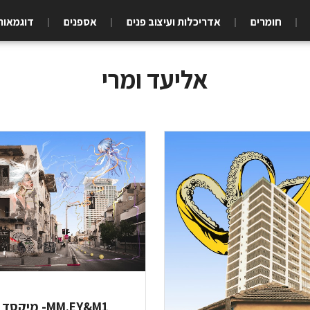
חומרים
אדריכלות ועיצוב פנים
אספנים
דוגמאות
אליעד ומרי
MM.EY&M1- מיקסד מדיה