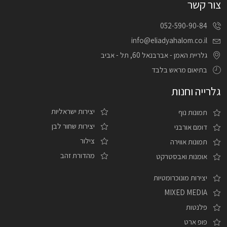
צור קשר
052-590-90-84
info@eliadyahalom.co.il
גלריית האמן - אברבנאל 60, תל - אביב
בתיאום מראש בלבד
גלרייה וחנות
יצירות ישראליות
תמונות נוף
יצירות שחור לבן
דומם אורבני
צילור
תמונות אווירה
מהדורת זהב
אומנות ואבסטרקט
יצירות מונוכרומטיות
MIXED MEDIA
פלנטות
פופ ארט