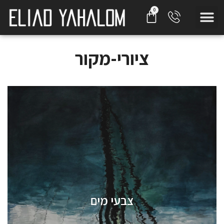
ציורי-מקור
צבעי מים