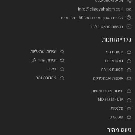
052-590-90-84
info@eliadyahalom.co.il
גלריית האמן - אברבנאל 60, תל - אביב
בתיאום מראש בלבד
גלרייה וחנות
יצירות ישראליות
תמונות נוף
יצירות שחור לבן
דומם אורבני
צילור
תמונות אווירה
מהדורת זהב
אומנות ואבסטרקט
יצירות מונוכרומטיות
MIXED MEDIA
פלנטות
פופ ארט
ניווט מהיר