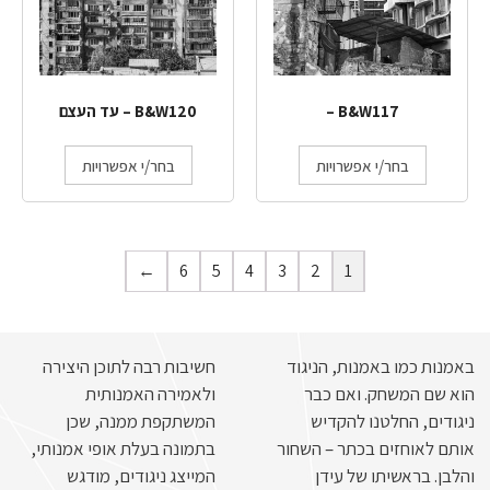
B&W117 –
B&W120 – עד העצם
בחר/י אפשרויות
בחר/י אפשרויות
←
6
5
4
3
2
1
באמנות כמו באמנות, הניגוד
חשיבות רבה לתוכן היצירה
הוא שם המשחק. ואם כבר
ולאמירה האמנותית
ניגודים, החלטנו להקדיש
המשתקפת ממנה, שכן
אותם לאוחזים בכתר – השחור
בתמונה בעלת אופי אמנותי,
והלבן. בראשיתו של עידן
המייצג ניגודים, מודגש