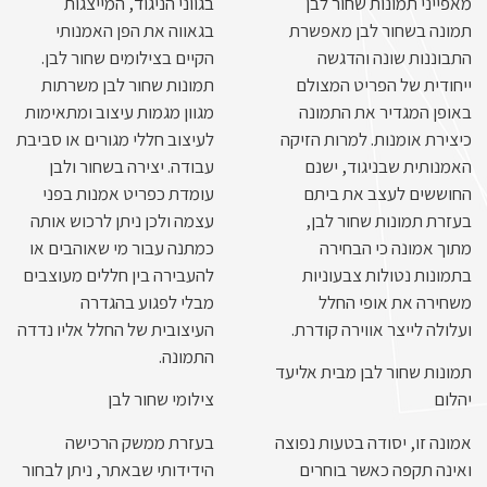
מאפייני תמונות שחור לבן
בגווני הניגוד, המייצגות
תמונה בשחור לבן מאפשרת
בגאווה את הפן האמנותי
התבוננות שונה והדגשה
הקיים בצילומים שחור לבן.
ייחודית של הפריט המצולם
תמונות שחור לבן משרתות
באופן המגדיר את התמונה
מגוון מגמות עיצוב ומתאימות
כיצירת אומנות. למרות הזיקה
לעיצוב חללי מגורים או סביבת
האמנותית שבניגוד, ישנם
עבודה. יצירה בשחור ולבן
החוששים לעצב את ביתם
עומדת כפריט אמנות בפני
בעזרת תמונות שחור לבן,
עצמה ולכן ניתן לרכוש אותה
מתוך אמונה כי הבחירה
כמתנה עבור מי שאוהבים או
בתמונות נטולות צבעוניות
להעבירה בין חללים מעוצבים
משחירה את אופי החלל
מבלי לפגוע בהגדרה
ועלולה לייצר אווירה קודרת.
העיצובית של החלל אליו נדדה
התמונה.
תמונות שחור לבן מבית אליעד
יהלום
צילומי שחור לבן
אמונה זו, יסודה בטעות נפוצה
בעזרת ממשק הרכישה
ואינה תקפה כאשר בוחרים
הידידותי שבאתר, ניתן לבחור