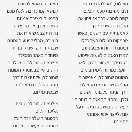
הצילום, נהגו להנציח בשחור
האובייקט המצולם והופך
ולבן מסיבות טכניות בלבד.
לנושא המרכזי בה. לאלו מכם
קשה לומר שכבר אז זיהו את
החפצים ביצירת אמנות
ההנצחה בשחור לבן
בשחור ולבן, אך מחפשים
כאמנותית. עם השנים, כאשר
נקודות צבע שיאירו את
טכניקות הצילום השתכללו
היצירה, מבלי לפגוע באמנות
ועימם החדות והצבעוניות,
שבניגוד, הקדשנו קטגוריה
למדו האמנים לעשות שימוש
מיוחדת באתר המכילה
בטכניקת השחור והלבן ולאו
צילומים שחור לבן המשלבים
דווקא כמחווה לימי הביניים.
דגשים של צבעוניות. תמונות
תמונות שחור לבן מאפשרות
שחור לבן אלה יוצרות דרך
הדגשה של הפריט המצולם
נוספת להגדרת האמנות
דרך הניגוד על גווניו השונים
שבמינימליזם.
ולכן, יותר ויותר אמנים בוחרים
צילומים שחור לבן מבית
לעשות שימוש בטכניקה זו על
אליעד יהלום
מנת לייצר אופי אמנותי
בקטגוריה שלפניכם תוכלו
לתמונה.
להתרשם מעשרות יצירות