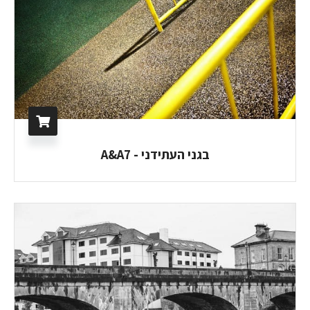
בגני העתידני - A&A7