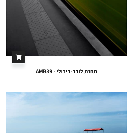
תחנת לובר-ריבולי - AMB39